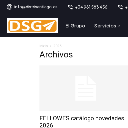
info@distrisantiago.es
+34 981 583 456
+
El Grupo
Servicios
Inicio
2026
Archivos
FELLOWES catálogo novedades
2026