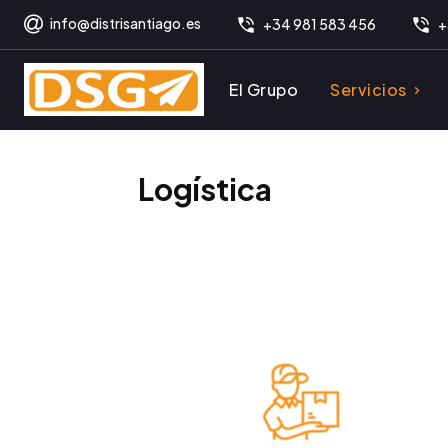
info@distrisantiago.es
+34 981 583 456
+
El Grupo
Servicios
Logística