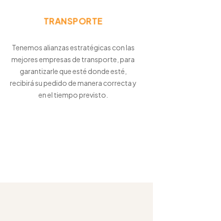
TRANSPORTE
Tenemos alianzas estratégicas con las
mejores empresas de transporte, para
garantizarle que esté donde esté,
recibirá su pedido de manera correcta y
en el tiempo previsto.