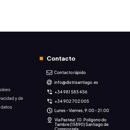
Contacto
Contacto rápido
info@distrisantiago.es
ookies
+34 981 583 456
ivacidad y de
+34 902 702 005
 datos
Lunes - Viernes, 9:00 - 21:00
Via Pasteur, 10. Polígono do
Tambre (15890) Santiago de
Compostela.