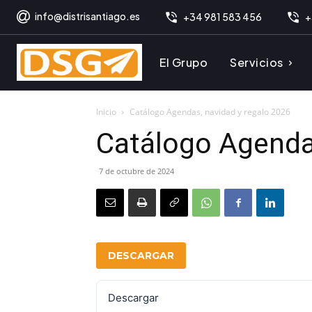
info@distrisantiago.es
+34 981 583 456
+
El Grupo
Servicios
Inicio
Catálogo Agendas, navidad y regalo 2026
Catálogo Agendas
7 de octubre de 2024
DESCARGAR
Descargar