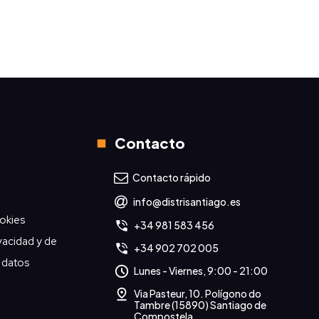
Contacto
Contacto rápido
info@distrisantiago.es
ookies
+34 981 583 456
ivacidad y de
+34 902 702 005
 datos
Lunes - Viernes, 9:00 - 21:00
Via Pasteur, 10. Polígono do
Tambre (15890) Santiago de
Compostela.