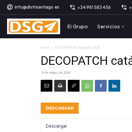
info@distrisantiago.es
+34 981 583 456
+
El Grupo
Servicios
Inicio
DECOPATCH catálogo 2026
DECOPATCH catá
8 de mayo de 2026
DESCARGAR
Descargar