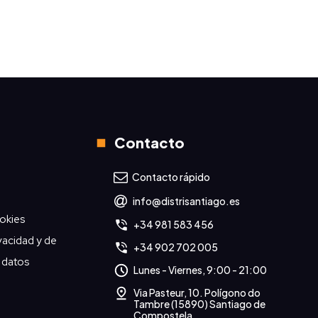
Contacto
Contacto rápido
info@distrisantiago.es
ookies
+34 981 583 456
ivacidad y de
+34 902 702 005
 datos
Lunes - Viernes, 9:00 - 21:00
Via Pasteur, 10. Polígono do
Tambre (15890) Santiago de
Compostela.