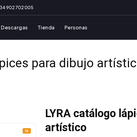
34 902 702 005
Descargas
Tienda
Personas
ices para dibujo artísti
LYRA catálogo lápi
artístico
18