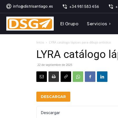
info@distrisantiago.es
+34 981 583 456
+
El Grupo
Servicios
Inicio
LYRA catálogo lápices para dibujo artístico
LYRA catálogo láp
22 de septiembre de 2025
DESCARGAR
Descargar