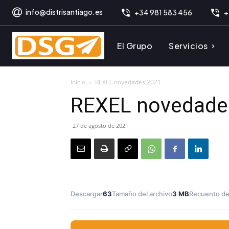
info@distrisantiago.es
+34 981 583 456
+
El Grupo
Servicios
Inicio
REXEL novedades 2021
REXEL novedade
27 de agosto de 2021
Descargar
63
Tamaño del archivo
3 MB
Recuento de