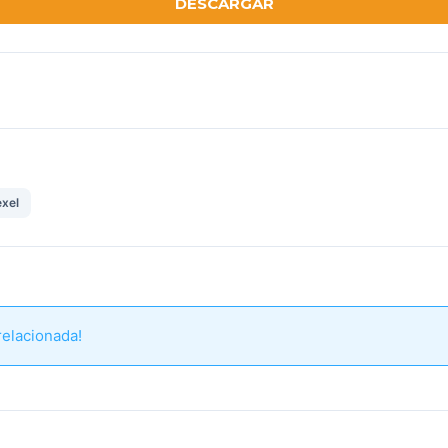
DESCARGAR
xel
relacionada!